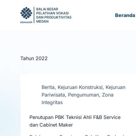
S
k
Beranda
i
p
t
o
c
Tahun
2022
o
n
t
e
Berita
,
Kejuruan Konstruksi
,
Kejuruan
n
Pariwisata
,
Pengumuman
,
Zona
t
Integritas
Penutupan PBK Teknisi Ahli F&B Service
dan Cabinet Maker