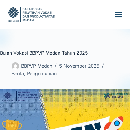
S
k
i
p
t
o
c
Bulan Vokasi BBPVP Medan Tahun 2025
o
n
BBPVP Medan
5 November 2025
t
Berita
,
Pengumuman
e
n
t