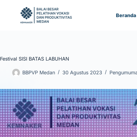
S
k
Beranda
i
p
t
o
c
Festival SISI BATAS LABUHAN
o
n
BBPVP Medan
30 Agustus 2023
Pengumum
t
e
n
t