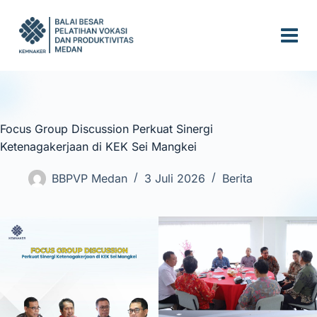
S
k
i
p
t
o
c
Focus Group Discussion Perkuat Sinergi
o
Ketenagakerjaan di KEK Sei Mangkei
n
t
BBPVP Medan
3 Juli 2026
Berita
e
n
t