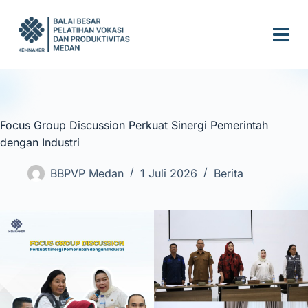
S
k
i
p
t
o
c
Focus Group Discussion Perkuat Sinergi Pemerintah
o
dengan Industri
n
t
BBPVP Medan
1 Juli 2026
Berita
e
n
t