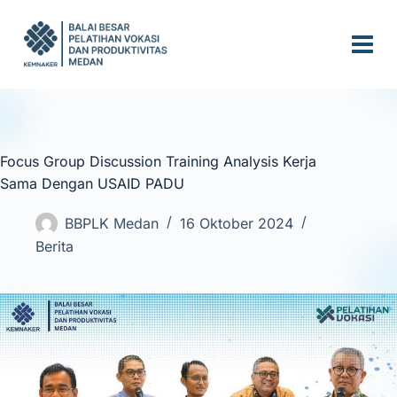
S
k
i
p
t
o
c
Focus Group Discussion Training Analysis Kerja
o
Sama Dengan USAID PADU
n
t
BBPLK Medan
16 Oktober 2024
e
Berita
n
t