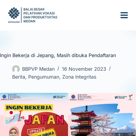
S
k
i
p
t
o
c
Ingin Bekerja di Jepang, Masih dibuka Pendaftaran
o
n
BBPVP Medan
16 November 2023
t
Berita
,
Pengumuman
,
Zona Integritas
e
n
t