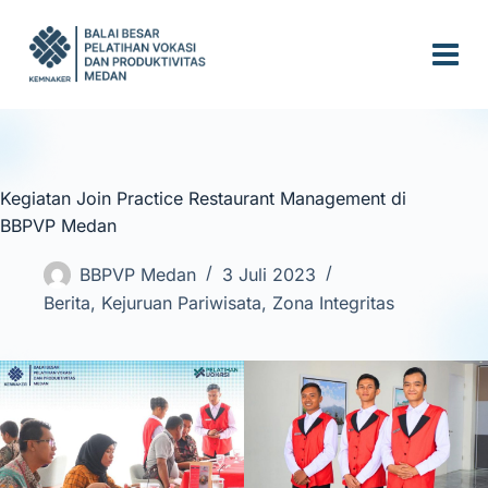
S
k
i
p
t
o
c
Kegiatan Join Practice Restaurant Management di
o
BBPVP Medan
n
t
BBPVP Medan
3 Juli 2023
e
Berita
,
Kejuruan Pariwisata
,
Zona Integritas
n
t