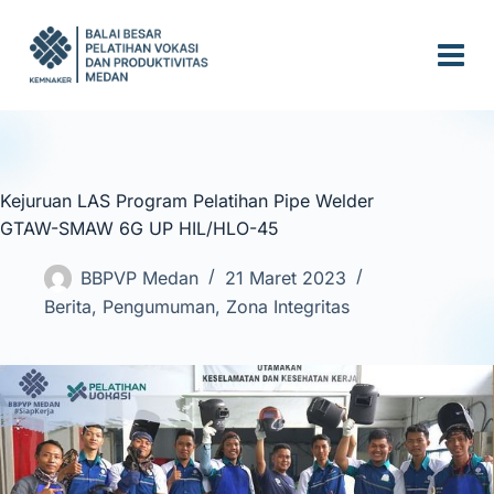
S
k
i
p
t
o
c
Kejuruan LAS Program Pelatihan Pipe Welder
o
GTAW-SMAW 6G UP HIL/HLO-45
n
t
BBPVP Medan
21 Maret 2023
e
Berita
,
Pengumuman
,
Zona Integritas
n
t