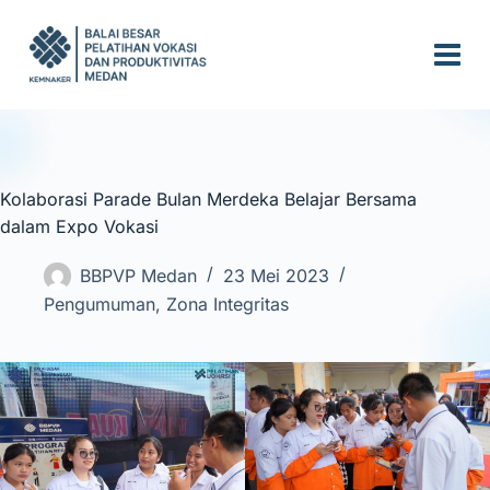
S
k
i
p
t
o
c
Kolaborasi Parade Bulan Merdeka Belajar Bersama
o
dalam Expo Vokasi
n
t
BBPVP Medan
23 Mei 2023
e
Pengumuman
,
Zona Integritas
n
t