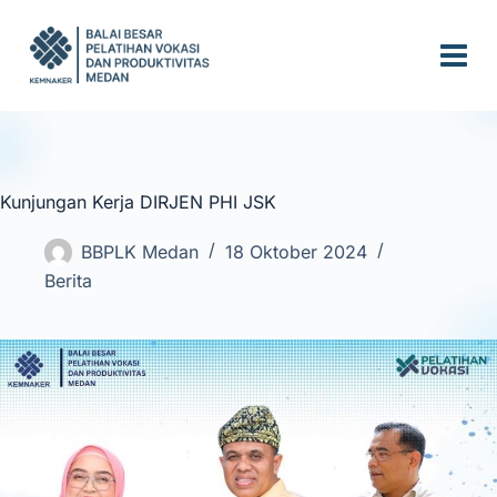
S
k
i
p
t
o
c
Kunjungan Kerja DIRJEN PHI JSK
o
n
BBPLK Medan
18 Oktober 2024
t
Berita
e
n
t