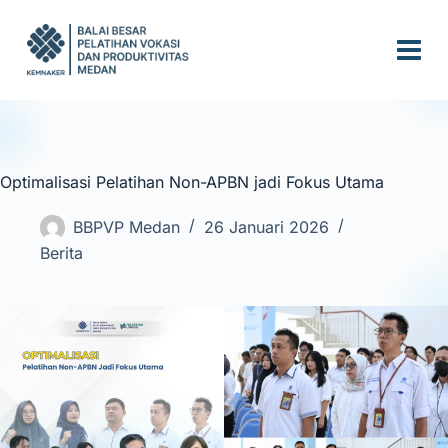
S
k
i
p
t
o
c
Optimalisasi Pelatihan Non-APBN jadi Fokus Utama
o
n
BBPVP Medan
26 Januari 2026
t
Berita
e
n
t