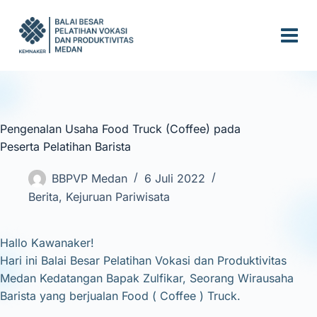
S
k
i
p
t
o
c
Pengenalan Usaha Food Truck (Coffee) pada
o
Peserta Pelatihan Barista
n
t
BBPVP Medan
6 Juli 2022
e
Berita
,
Kejuruan Pariwisata
n
t
Hallo Kawanaker!
Hari ini Balai Besar Pelatihan Vokasi dan Produktivitas
Medan Kedatangan Bapak Zulfikar, Seorang Wirausaha
Barista yang berjualan Food ( Coffee ) Truck.