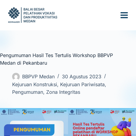
S
k
i
p
t
o
c
Pengumuman Hasil Tes Tertulis Workshop BBPVP
o
Medan di Pekanbaru
n
t
BBPVP Medan
30 Agustus 2023
e
Kejuruan Konstruksi
,
Kejuruan Pariwisata
,
n
Pengumuman
,
Zona Integritas
t