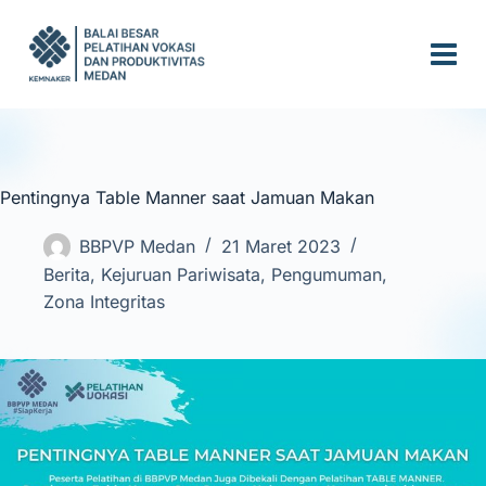
S
k
i
p
t
o
c
Pentingnya Table Manner saat Jamuan Makan
o
n
BBPVP Medan
21 Maret 2023
t
Berita
,
Kejuruan Pariwisata
,
Pengumuman
,
e
Zona Integritas
n
t