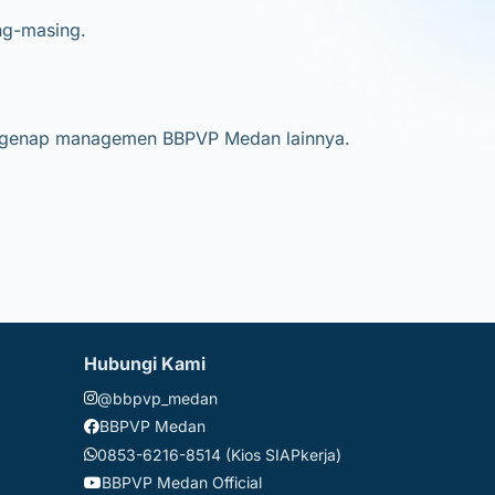
ng-masing.
an segenap managemen BBPVP Medan lainnya.
Hubungi Kami
@bbpvp_medan
BBPVP Medan
0853-6216-8514 (Kios SIAPkerja)
BBPVP Medan Official