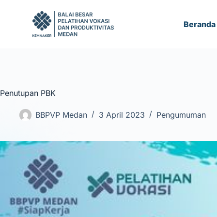
S
k
Beranda
i
p
t
o
c
Penutupan PBK
o
n
BBPVP Medan
3 April 2023
Pengumuman
t
e
n
t