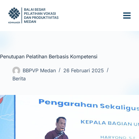
S
k
i
p
t
o
c
Penutupan Pelatihan Berbasis Kompetensi
o
n
BBPVP Medan
26 Februari 2025
t
Berita
e
n
t