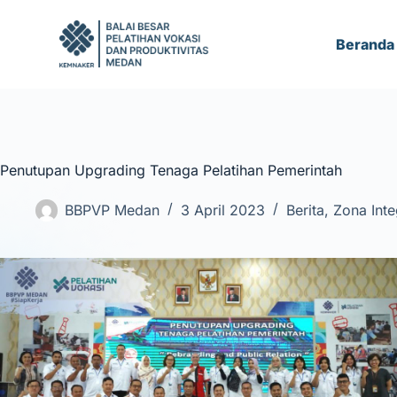
S
k
Beranda
i
p
t
o
c
Penutupan Upgrading Tenaga Pelatihan Pemerintah
o
n
BBPVP Medan
3 April 2023
Berita
,
Zona Inte
t
e
n
t