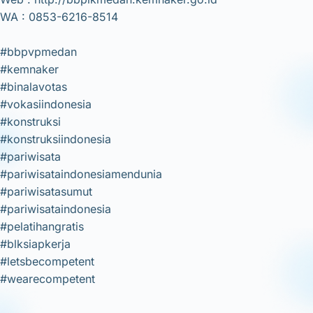
WA : 0853-6216-8514
#bbpvpmedan
#kemnaker
#binalavotas
#vokasiindonesia
#konstruksi
#konstruksiindonesia
#pariwisata
#pariwisataindonesiamendunia
#pariwisatasumut
#pariwisataindonesia
#pelatihangratis
#blksiapkerja
#letsbecompetent
#wearecompetent