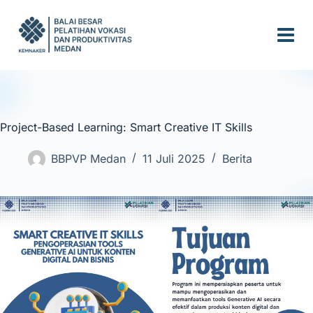
S
k
i
p
t
o
c
Project-Based Learning: Smart Creative IT Skills
o
n
BBPVP Medan
11 Juli 2025
Berita
t
e
n
t