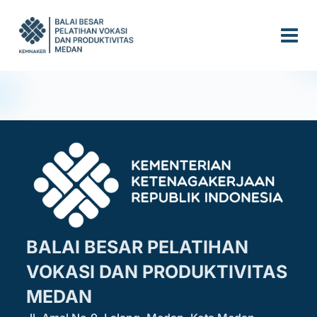
S
k
i
p
t
o
c
o
n
t
e
n
t
BALAI BESAR PELATIHAN
VOKASI DAN PRODUKTIVITAS
MEDAN