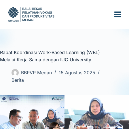
S
k
i
p
t
o
c
Rapat Koordinasi Work-Based Learning (WBL)
o
Melalui Kerja Sama dengan IUC University
n
t
BBPVP Medan
15 Agustus 2025
e
Berita
n
t