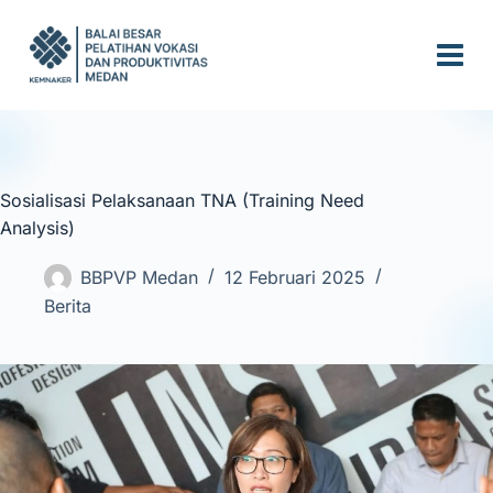
S
k
i
p
t
o
c
Sosialisasi Pelaksanaan TNA (Training Need
o
Analysis)
n
t
BBPVP Medan
12 Februari 2025
e
Berita
n
t