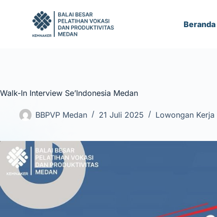
S
k
Beranda
i
p
t
o
c
Walk-In Interview Se’Indonesia Medan
o
n
BBPVP Medan
21 Juli 2025
Lowongan Kerja
t
e
n
t